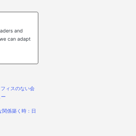
eaders and
w we can adapt
オフィスのない会
ュー
な関係築く時：日