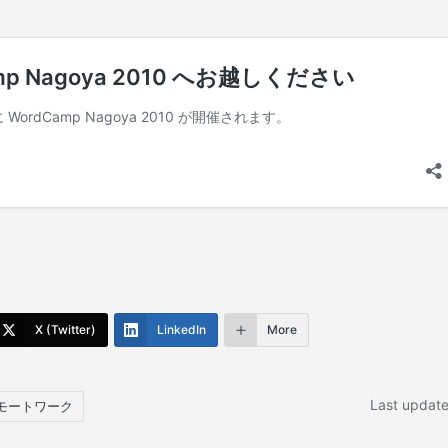
X (Twitter)
LinkedIn
More
Last updat
モートワーク