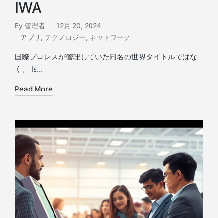
IWA
By
管理者
12月 20, 2024
Posted
アプリ
,
テクノロジー
,
ネットワーク
by
Posted
in
国際プロレスが管理していた同名の世界タイトルではな
く、 Is…
Read More