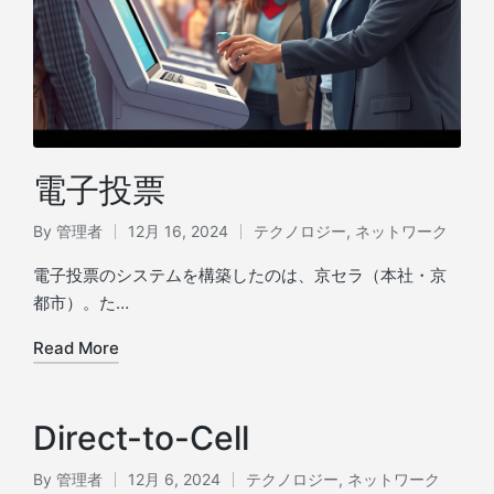
電子投票
By
管理者
12月 16, 2024
テクノロジー
,
ネットワーク
Posted
Posted
by
in
電子投票のシステムを構築したのは、京セラ（本社・京
都市）。た…
Read More
Direct-to-Cell
By
管理者
12月 6, 2024
テクノロジー
,
ネットワーク
Posted
Posted