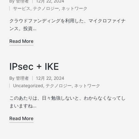
By
管理者
12月 22, 2024
Posted
サービス
,
テクノロジー
,
ネットワーク
by
Posted
in
クラウドファンディングを利用した、マイクロファイナ
ンス。投資…
Read More
IPsec + IKE
By
管理者
12月 22, 2024
Posted
Uncategorized
,
テクノロジー
,
ネットワーク
by
Posted
in
このあたりは、日々勉強しないと、わからなくなってし
まいますね…
Read More