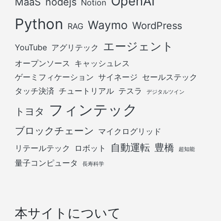
OpenAI
MaaS
nodejs
Notion
Python
Waymo
WordPress
RAG
エージェント
YouTube
アグリテック
オープンソース
キャッシュレス
ゲーミフィケーション
サイネージ
セールステック
タッチ決済
チュートリアル
テスラ
デジタルツイン
フィンテック
トヨタ
ブロックチェーン
マイクログリッド
自動運転
豊橋
リテールテック
ロボット
超知能
量子コンピュータ
長寿科学
本サイトについて