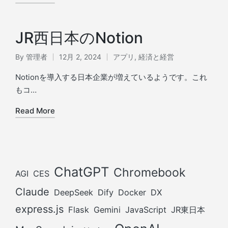
JR西日本のNotion
By
管理者
12月 2, 2024
アプリ
,
経済と経営
Posted
Posted
by
in
Notionを導入する日本企業が増えているようです。これ
もコ…
Read More
ChatGPT
Chromebook
AGI
CES
Claude
DeepSeek
Dify
Docker
DX
express.js
Flask
Gemini
JavaScript
JR東日本