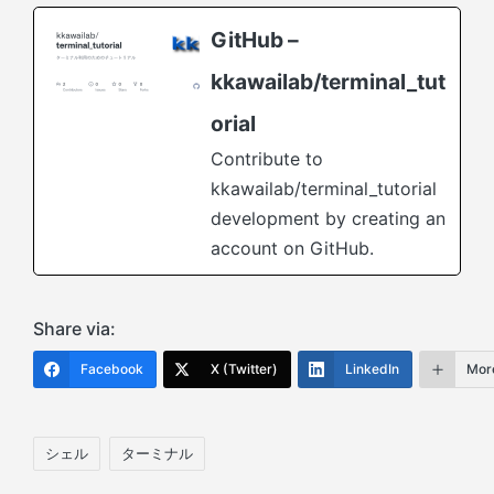
GitHub –
kkawailab/terminal_tut
orial
Contribute to
kkawailab/terminal_tutorial
development by creating an
account on GitHub.
Share via:
Facebook
X (Twitter)
LinkedIn
Mor
Tags:
シェル
ターミナル