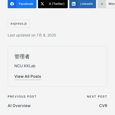
Facebook
X (Twitter)
LinkedIn
Mor
Tags:
express.js
Last updated on 7月 8, 2025
管理者
NCU KKLab
View All Posts
Post
PREVIOUS POST
NEXT POST
AI Overview
CVR
navigation